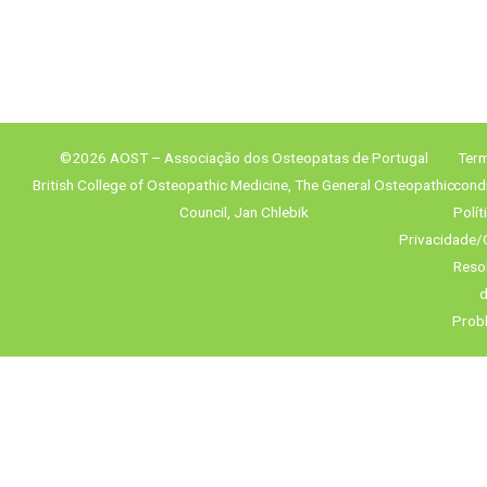
©2026 AOST – Associação dos Osteopatas de Portugal
Term
British College of Osteopathic Medicine, The General Osteopathic
cond
Council, Jan Chlebik
Polít
Privacidade/
Reso
d
Prob