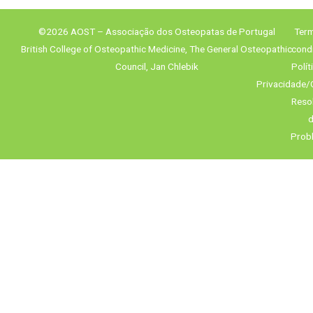
©2026 AOST – Associação dos Osteopatas de Portugal
Term
British College of Osteopathic Medicine, The General Osteopathic
cond
Council, Jan Chlebik
Polít
Privacidade/
Reso
d
Prob