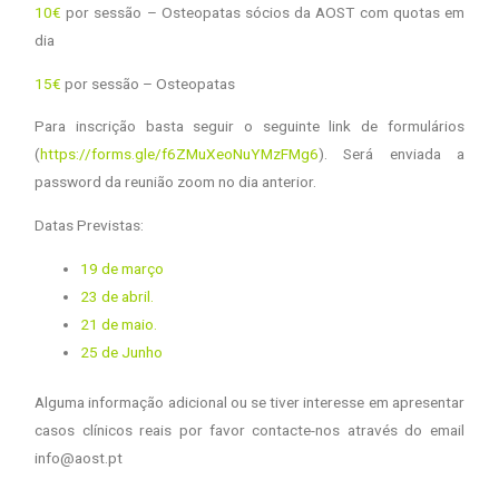
10€
por sessão – Osteopatas sócios da AOST com quotas em
dia
15€
por sessão – Osteopatas
Para inscrição basta seguir o seguinte link de formulários
(
https://forms.gle/f6ZMuXeoNuYMzFMg6
). Será enviada a
password da reunião zoom no dia anterior.
Datas Previstas:
19 de março
23 de abril.
21 de maio.
25 de Junho
Alguma informação adicional ou se tiver interesse em apresentar
casos clínicos reais por favor contacte-nos através do email
info@aost.pt