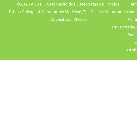
©2026 AOST – Associação dos Osteopatas de Portugal
Term
British College of Osteopathic Medicine, The General Osteopathic
cond
Council, Jan Chlebik
Polít
Privacidade/
Reso
d
Prob