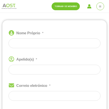
Saltar
MAI
TORNAR-SE MEMBRO
para
ME
o
conteúdo
Nome Próprio
*
Apelido(s)
*
Correio eletrónico
*